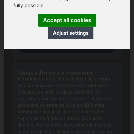
Siempre intentamos determinar un precio
fully possible.
justo de mercado para cada dominio
mediante una amplia investigación.
Accept all cookies
Este dominio se encuentra actualmente en
fase de valoración. Por lo tanto, le pedimos
Adjust settings
que nos presente una propuesta de precio.
Precio deseado
Compra directa sin comisiones
Actualmente tiene la posibilidad de comprar
este dominio directamente al propietario.
Gracias a la omisión de la comisión de
intermediación, podemos ofrecer el dominio
goldcoins.be
entre un 20 y un 30% más
barato
que nuestros socios comerciales.
Aún no se ha fijado un precio para este
dominio. Por lo tanto, le recomendamos que
haga uso de la posibilidad de una propuesta