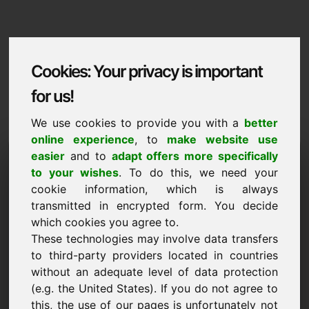
Cookies: Your privacy is important
for us!
We use cookies to provide you with a
better
online experience
, to
make website use
Domaininformation
easier
and to
adapt offers more specifically
to your wishes
. To do this, we need your
Domaininformation | Espanol
cookie information, which is always
transmitted in encrypted form. You decide
NUEVO
which cookies you agree to.
Una selección de dominios adicionales en Find-Your-
Domain.eu
These technologies may involve data transfers
descubrir ahora ->
to third-party providers located in countries
without an adequate level of data protection
(e.g. the United States). If you do not agree to
Propuesta de precio
this, the use of our pages is unfortunately not